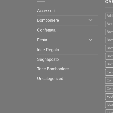
CA
Accessori
Add
Bomboniere
Azz
Confettata
Bam
Festa
Bom
Bom
Idee Regalo
Bomb
Segnaposto
Bomb
Torte Bomboniere
Cent
Uncategorized
Com
Conf
Fes
Idea
Idea