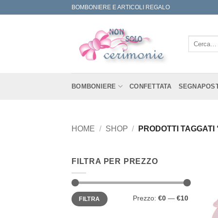
Salta
BOMBONIERE E ARTICOLI REGALO
ai
contenuti
Cerca:
BOMBONIERE
CONFETTATA
SEGNAPOS
HOME
/
SHOP
/
PRODOTTI TAGGATI
FILTRA PER PREZZO
Prezzo
Prezzo
Prezzo:
€0
—
€10
FILTRA
Min
Max