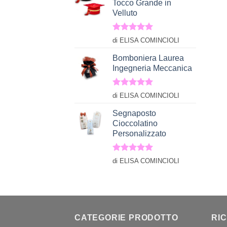
Tocco Grande in
Velluto
Valutato
5
di ELISA COMINCIOLI
su 5
Bomboniera Laurea
Ingegneria Meccanica
Valutato
5
di ELISA COMINCIOLI
su 5
Segnaposto
Cioccolatino
Personalizzato
Valutato
5
di ELISA COMINCIOLI
su 5
CATEGORIE PRODOTTO
RI