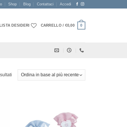
mo
Shop
Blog
Contattaci
Accedi
0
LISTA DESIDERI
CARRELLO /
€
0,00
Ordina
sultati
in
base
al
più
ista
[+] Lista
recente
deri
Desideri