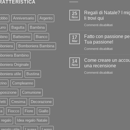
RATTERISTICA
Regali di Natale? I mig
25
Nov
li trovi qui
obbo
Anniversario
Argento
su
Commenti disabilitati
urro
Bagutta
Bambina
Regali
di
Fatto con passione per
bino
Battesimo
Bianco
17
Natale?
Mar
Tua passione!
I
boniera
Bomboniera Bambina
su
Commenti disabilitati
migliori
Fatto
li
boniera Bambino
con
trovi
Come creare un accou
14
passione
oniera Originale
qui
Nov
una recensione
per
su
Commenti disabilitati
la
oniera utile
Bustina
Come
Tua
creare
rino
Compleanno
passione!
un
posizione
Comunione
account
e
etti
Cresima
Decorazione
una
recensione
ta
Fiocco
Fiore
Giallo
 regalo
Idea regalo Natale
 regalo utile
Laurea
Legno