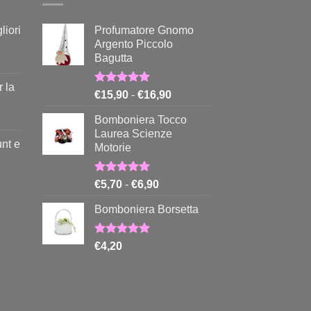
liori
Profumatore Gnomo
Argento Piccolo
Bagutta
 la
Valutato
Fascia
€
15,90
-
€
16,90
5.00
su 5
di
Bomboniera Tocco
prezzo:
Laurea Scienze
da
nt e
Motorie
€15,90
a
€16,90
Valutato
Fascia
€
5,70
-
€
6,90
5.00
su 5
di
Bomboniera Borsetta
prezzo:
da
€5,70
Valutato
€
4,20
5.00
su 5
a
€6,90