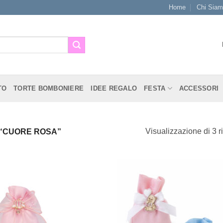
Home
Chi Sia
TO
TORTE BOMBONIERE
IDEE REGALO
FESTA
ACCESSORI
Visualizzazione di 3 ri
 “CUORE ROSA”
[+] Lista
[+] L
Desideri
Desi