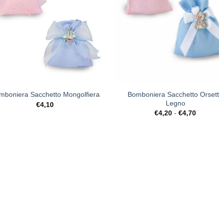
+
Bomboniera Sacchetto Orset
mboniera Sacchetto Mongolfiera
Legno
€
4,10
Fascia
€
4,20
-
€
4,70
di
prezzo:
da
€4,20
a
€4,70