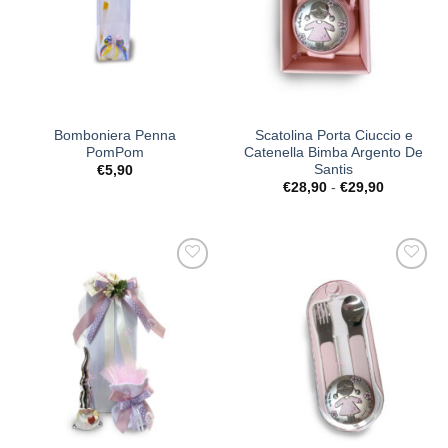
Bomboniera Penna
Scatolina Porta Ciuccio e
PomPom
Catenella Bimba Argento De
Santis
€
5,90
Fascia
€
28,90
-
€
29,90
di
prezzo:
da
€28,90
a
€29,90
[+] Lista
[+] Lista
Desideri
Desideri