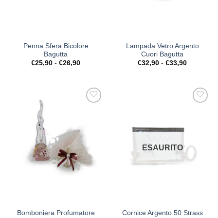
Penna Sfera Bicolore
Lampada Vetro Argento
Bagutta
Cuori Bagutta
Fascia
Fascia
€
25,90
-
€
26,90
€
32,90
-
€
33,90
di
di
prezzo:
prezzo:
da
da
€25,90
€32,90
a
a
€26,90
€33,90
[+] Lista
[+] Lista
Desideri
Desideri
ESAURITO
Bomboniera Profumatore
Cornice Argento 50 Strass