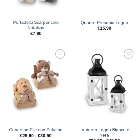
Portadolci Scarponcino
Quadro Presepio Legno
Natalizio
€
15,90
€
7,90
[+] Lista
[+] Lista
Desideri
Desideri
Lanterna Legno Bianca e
Copertina Pile con Peluche
Nera
Fascia
€
29,90
-
€
30,90
di