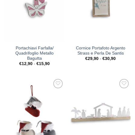
Portachiavi Farfalla/
Cornice Portafoto Argento
Quadrifoglio Metallo
Strass e Perla De Santis
Bagutta
Fascia
€
29,90
-
€
30,90
di
Fascia
€
12,90
-
€
15,90
prezzo:
di
da
prezzo:
€29,90
da
a
€12,90
€30,90
a
€15,90
[+] Lista
[+] Lista
Desideri
Desideri