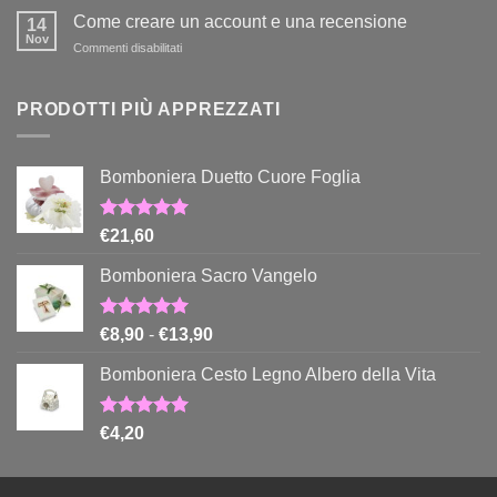
migliori
con
Come creare un account e una recensione
li
14
passione
Nov
trovi
su
Commenti disabilitati
per
qui
Come
la
creare
Tua
un
PRODOTTI PIÙ APPREZZATI
passione!
account
e
una
Bomboniera Duetto Cuore Foglia
recensione
Valutato
€
21,60
5.00
su 5
Bomboniera Sacro Vangelo
Valutato
Fascia
€
8,90
-
€
13,90
5.00
su 5
di
Bomboniera Cesto Legno Albero della Vita
prezzo:
da
€8,90
Valutato
€
4,20
5.00
su 5
a
€13,90