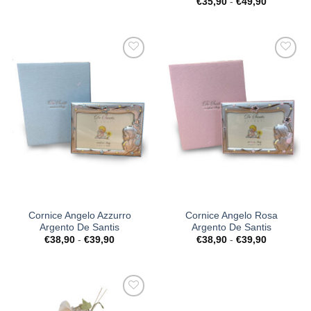
Fascia
€
35,90
-
€
49,90
prezzo:
di
da
prezzo:
€29,90
da
a
€35,90
€30,90
a
€49,90
[+] Lista
[+] Lista
Desideri
Desideri
Cornice Angelo Azzurro
Cornice Angelo Rosa
Argento De Santis
Argento De Santis
Fascia
Fascia
€
38,90
-
€
39,90
€
38,90
-
€
39,90
di
di
prezzo:
prezzo:
da
da
€38,90
€38,90
a
a
€39,90
€39,90
[+] Lista