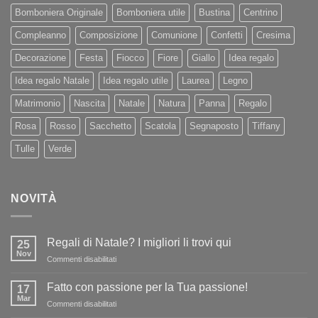
Bomboniera Originale
Bomboniera utile
Bustina
Centrino
Compleanno
Composizione
Comunione
Confetti
Cresima
Decorazione
Festa
Fiocco
Fiore
Giallo
Idea regalo
Idea regalo Natale
Idea regalo utile
Laurea
Legno
Matrimonio
Nascita
Natale
Natura
Panna
Regalo
Rosa
Rosso
Sacchetto
Scatola
Segnaposto
Tiffany
Tulle
Verde
NOVITÀ
Regali di Natale? I migliori li trovi qui
25
Nov
su
Commenti disabilitati
Regali
di
Fatto con passione per la Tua passione!
17
Natale?
Mar
su
Commenti disabilitati
I
Fatto