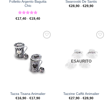
Folletto Argento Bagutta
Swarovski De Santis
Chic
Fascia
€
28,90
-
€
29,90
di
prezzo:
da
Valutato
5
Fascia
€28,90
€
17,40
-
€
19,40
di
a
su 5
prezzo:
€29,90
da
€17,40
a
€19,40
[+] Lista
[+] Lista
Desideri
Desideri
ESAURITO
Tazza Tisana Animalier
Tazzine Caffè Animalier
Fascia
Fascia
€
16,90
-
€
17,90
€
27,90
-
€
28,90
di
di
prezzo:
prezzo:
da
da