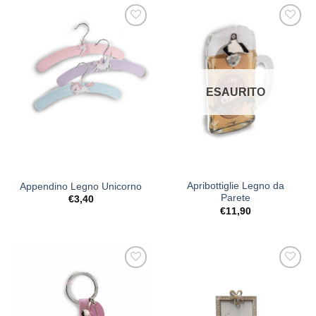
€16,90
€27,90
a
a
€17,90
€28,90
[+] Lista
[+] Lista
Desideri
Desideri
ESAURITO
Apribottiglie Legno da
Appendino Legno Unicorno
Parete
€
3,40
€
11,90
[+] Lista
[+] Lista
Desideri
Desideri