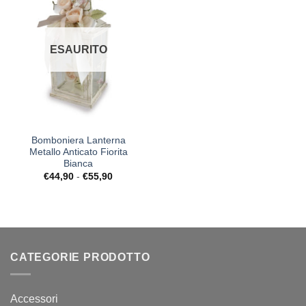
Desideri
ESAURITO
Bomboniera Lanterna
Metallo Anticato Fiorita
Bianca
Fascia
€
44,90
-
€
55,90
di
prezzo:
da
€44,90
a
€55,90
CATEGORIE PRODOTTO
Accessori