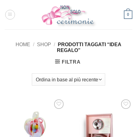
Salta
ai
0
contenuti
HOME
/
SHOP
/
PRODOTTI TAGGATI “IDEA
REGALO”
FILTRA
[+] Lista
[+] Lista
Desideri
Desideri