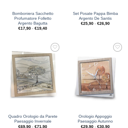
Bomboniera Sacchetto
Set Posate Pappa Bimba
Profumatore Folletto
Argento De Santis
Argento Bagutta
Fascia
€
25,90
-
€
26,90
di
Fascia
€
17,90
-
€
19,40
prezzo:
di
da
prezzo:
€25,90
da
a
€17,90
€26,90
a
€19,40
[+] Lista
[+] Lista
Desideri
Desideri
Quadro Orologio da Parete
Orologio Appoggio
Paesaggio Invernale
Paesaggio Autunno
Fascia
Fascia
€
69,90
-
€
71,90
€
29,90
-
€
30,90