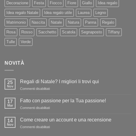
Decorazione
Festa
Fiocco
Fiore
Giallo
Idea regalo
Idea regalo Natale
Idea regalo utile
Laurea
Legno
Matrimonio
Nascita
Natale
Natura
Panna
Regalo
Rosa
Rosso
Sacchetto
Scatola
Segnaposto
Tiffany
Tulle
Verde
NOVITÀ
Regali di Natale? I migliori li trovi qui
25
Nov
su
Commenti disabilitati
Regali
di
Fatto con passione per la Tua passione!
17
Natale?
Mar
su
Commenti disabilitati
I
Fatto
migliori
con
Come creare un account e una recensione
li
14
passione
Nov
trovi
su
Commenti disabilitati
per
qui
Come
la