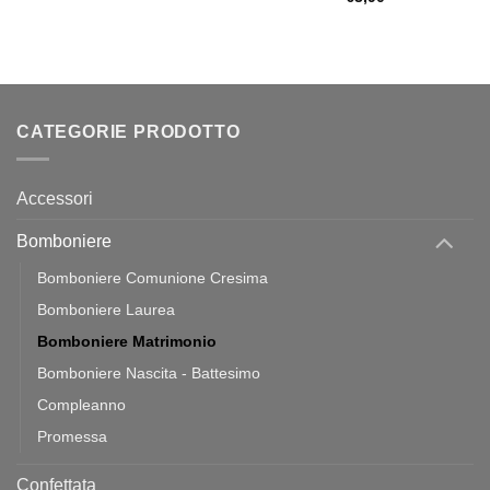
prezzo:
da
€2,30
a
€2,90
CATEGORIE PRODOTTO
Accessori
Bomboniere
Bomboniere Comunione Cresima
Bomboniere Laurea
Bomboniere Matrimonio
Bomboniere Nascita - Battesimo
Compleanno
Promessa
Confettata