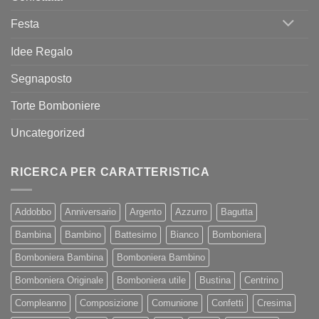
Festa
Idee Regalo
Segnaposto
Torte Bomboniere
Uncategorized
RICERCA PER CARATTERISTICA
Addobbo
Anniversario
Argento
Azzurro
Bagutta
Bambina
Bambino
Battesimo
Bianco
Bomboniera
Bomboniera Bambina
Bomboniera Bambino
Bomboniera Originale
Bomboniera utile
Bustina
Centrino
Compleanno
Composizione
Comunione
Confetti
Cresima