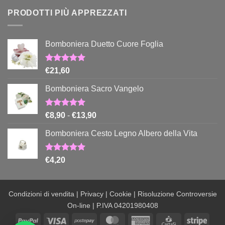
creare
Tua
un
PRODOTTI PIÙ APPREZZATI
passione!
account
e
una
Bomboniera Duetto Cuore Foglia
recensione
Valutato
€
21,60
5.00
su 5
Bomboniera Sacro Vangelo
Valutato
Fascia
€
8,90
-
€
13,90
5.00
su 5
di
Bomboniera Cesto Legno Albero della Vita
prezzo:
da
€8,90
Valutato
€
4,20
5.00
su 5
a
€13,90
Condizioni di vendita
|
Privacy
|
Cookie
|
Risoluzione Controversie
On-line
| P.IVA 04201980408
PayPal
Visa
Postepay
MasterCard
American
CartaSi
Stripe