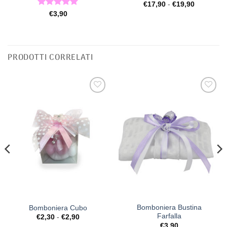
Fascia
€
17,90
-
€
19,90
di
Valutato
5
€
3,90
prezzo:
su 5
da
€17,90
a
€19,90
PRODOTTI CORRELATI
[+] Lista
[+] Lista
Desideri
Desideri
Bomboniera Bustina
Bomboniera Cubo
Farfalla
Fascia
€
2,30
-
€
2,90
di
€
3,90