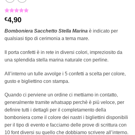
Valutato
1
5
4,90
€
su 5 su
base di
Bomboniera Sacchetto
Stella
M
arina
è indicato per
recensioni
qualsiasi tipo di cerimonia a tema mare.
Il porta confetti è in rete in diversi colori, impreziosito da
una splendida stella marina naturale con perline.
All’interno un tulle avvolge i 5 confetti a scelta per colore,
gusto e bigliettino con stampa.
Quando ci perviene un ordine ci mettiamo in contatto,
generalmente tramite whatsapp perchè è più veloce, per
definire tutti i dettagli per il completamento della
bomboniera come il colore dei nastri i bigliettini disponibili
per il tipo di evento e facciamo delle prove di scrittura con
10 font diversi su quello che dobbiamo scrivere all’interno.