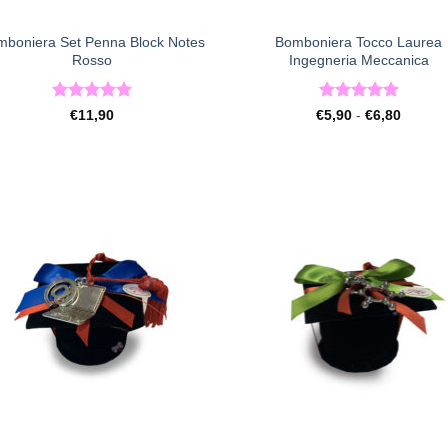
+
mboniera Set Penna Block Notes
Bomboniera Tocco Laurea
Rosso
Ingegneria Meccanica
Valutato
5
Valutato
5
Fascia
€
11,90
€
5,90
-
€
6,80
di
su 5
su 5
prezzo:
da
€5,90
a
€6,80
[+] Lista
[+] L
Desideri
Desi
+