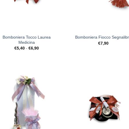
+
Bomboniera Tocco Laurea
Bomboniera Fiocco Segnalib
Medicina
€
7,90
Fascia
€
5,40
-
€
6,90
di
prezzo:
da
€5,40
a
€6,90
[+] Lista
[+] L
Desideri
Desi