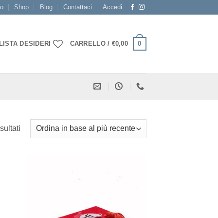
mo
Shop
Blog
Contattaci
Accedi
0
LISTA DESIDERI
CARRELLO /
€
0,00
Ordina
sultati
in
base
al
più
ista
[+] Lista
recente
deri
Desideri