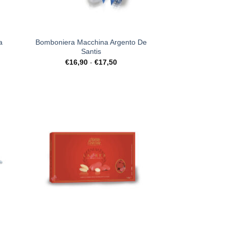
+
a
Bomboniera Macchina Argento De
Santis
Fascia
€
16,90
-
€
17,50
di
prezzo:
da
€16,90
a
€17,50
ista
[+] Lista
deri
Desideri