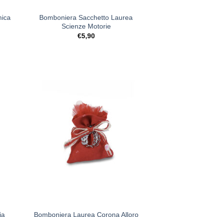
mica
Bomboniera Sacchetto Laurea
Scienze Motorie
€
5,90
ista
[+] Lista
deri
Desideri
+
ia
Bomboniera Laurea Corona Alloro