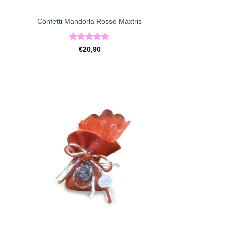
+
Confetti Mandorla Rosso Maxtris
Valutato
5
€
20,90
su 5
ista
[+] Lista
deri
Desideri
+