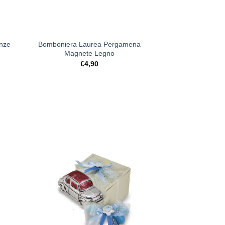
+
enze
Bomboniera Laurea Pergamena
Magnete Legno
€
4,90
ista
[+] Lista
deri
Desideri