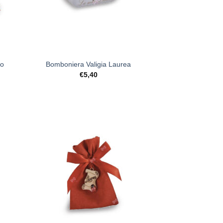
+
ro
Bomboniera Valigia Laurea
€
5,40
ista
[+] Lista
deri
Desideri