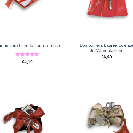
+
Bomboniera Laurea Scienz
mboniera Libretto Laurea Tocco
dell’Alimentazione
€
6,40
Valutato
5
€
4,10
su 5
[+] Lista
[+] L
Desideri
Desi