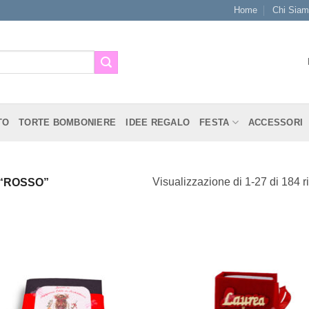
Home
Chi Sia
TO
TORTE BOMBONIERE
IDEE REGALO
FESTA
ACCESSORI
Visualizzazione di 1-27 di 184 ri
 “ROSSO”
[+] Lista
[+] L
Desideri
Desi