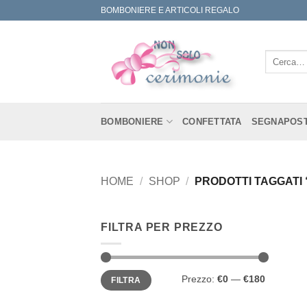
Salta
BOMBONIERE E ARTICOLI REGALO
ai
contenuti
Cerca:
BOMBONIERE
CONFETTATA
SEGNAPOS
HOME
/
SHOP
/
PRODOTTI TAGGATI
FILTRA PER PREZZO
Prezzo
Prezzo
Prezzo:
€0
—
€180
FILTRA
Min
Max