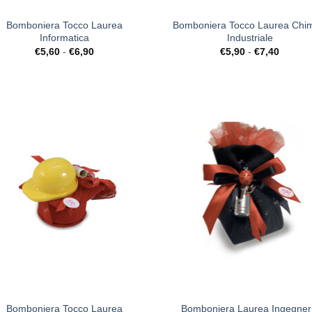
Bomboniera Tocco Laurea
Bomboniera Tocco Laurea Chi
Informatica
Industriale
Fascia
Fascia
€
5,60
-
€
6,90
€
5,90
-
€
7,40
di
di
prezzo:
prezzo:
da
da
€5,60
€5,90
a
a
€6,90
€7,40
[+] Lista
[+] L
Desideri
Desi
+
Bomboniera Tocco Laurea
Bomboniera Laurea Ingegner