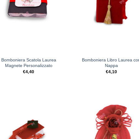
+
Bomboniera Scatola Laurea
Bomboniera Libro Laurea co
Magnete Personalizzato
Nappa
€
4,40
€
4,10
[+] Lista
[+] L
Desideri
Desi