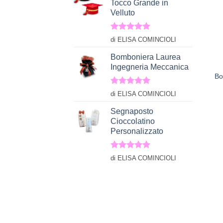
Tocco Grande in
Velluto
Valutato
5
di ELISA COMINCIOLI
su 5
+
Bomboniera Laurea
Ingegneria Meccanica
Bo
Valutato
5
di ELISA COMINCIOLI
su 5
Segnaposto
Cioccolatino
Personalizzato
Valutato
5
di ELISA COMINCIOLI
su 5