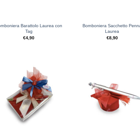
+
mboniera Barattolo Laurea con
Bomboniera Sacchetto Penn
Tag
Laurea
€
4,90
€
8,90
[+] Lista
[+] L
Desideri
Desi