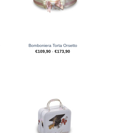
+
e
Bomboniera Torta Orsetto
Fascia
€
109,90
-
€
173,90
di
prezzo:
da
€109,90
a
€173,90
ista
[+] Lista
deri
Desideri