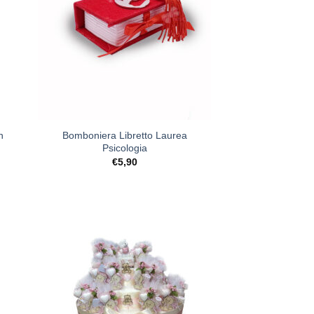
+
n
Bomboniera Libretto Laurea
Psicologia
€
5,90
ista
[+] Lista
deri
Desideri