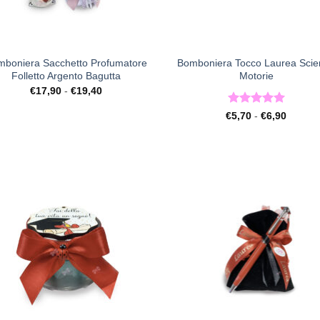
+
mboniera Sacchetto Profumatore
Bomboniera Tocco Laurea Sci
Folletto Argento Bagutta
Motorie
Fascia
€
17,90
-
€
19,40
di
prezzo:
Valutato
5
Fascia
€
5,70
-
€
6,90
da
di
su 5
€17,90
prezzo:
a
da
€19,40
€5,70
a
€6,90
[+] Lista
[+] L
Desideri
Desi