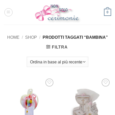
Salta
ai
0
contenuti
HOME
/
SHOP
/
PRODOTTI TAGGATI “BAMBINA”
FILTRA
[+] Lista
[+] Lista
Desideri
Desideri