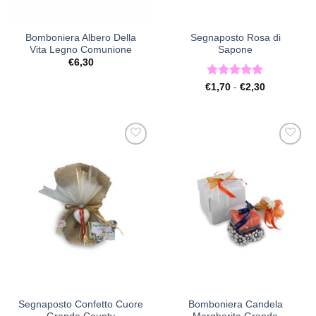
Bomboniera Albero Della
Segnaposto Rosa di
Vita Legno Comunione
Sapone
€
6,30
Valutato
5
Fascia
€
1,70
-
€
2,30
di
su 5
prezzo:
da
€1,70
a
€2,30
[+] Lista
[+] Lista
Desideri
Desideri
Segnaposto Confetto Cuore
Bomboniera Candela