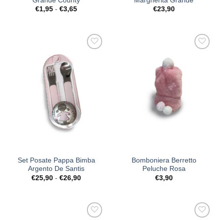
Grande County
Margherita Grande
Fascia
€
1,95
-
€
3,65
€
23,90
di
prezzo:
da
€1,95
a
€3,65
[+] Lista
[+] Lista
Desideri
Desideri
Set Posate Pappa Bimba
Bomboniera Berretto
Argento De Santis
Peluche Rosa
Fascia
€
25,90
-
€
26,90
€
3,90
di
prezzo:
da
€25,90
a
€26,90