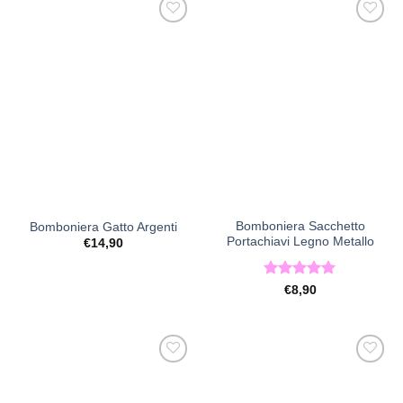
a
a
€27,90
€17,90
[+] Lista
[+] Lista
Desideri
Desideri
Bomboniera Sacchetto
Bomboniera Gatto Argenti
Portachiavi Legno Metallo
€
14,90
Valutato
5
€
8,90
su 5
[+] Lista
[+] Lista
Desideri
Desideri