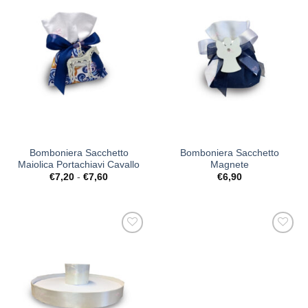
[+] Lista
[+] Lista
Desideri
Desideri
Bomboniera Sacchetto
Bomboniera Sacchetto
Maiolica Portachiavi Cavallo
Magnete
Fascia
€
7,20
-
€
7,60
€
6,90
di
prezzo:
da
€7,20
a
€7,60
[+] Lista
[+] Lista
Desideri
Desideri