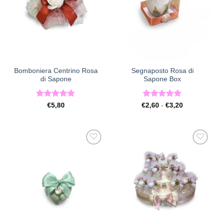
Bomboniera Centrino Rosa
Segnaposto Rosa di
di Sapone
Sapone Box
Valutato
5
Valutato
5
Fascia
€
5,80
€
2,60
-
€
3,20
di
su 5
su 5
prezzo:
da
€2,60
a
€3,20
[+] Lista
[+] Lista
Desideri
Desideri