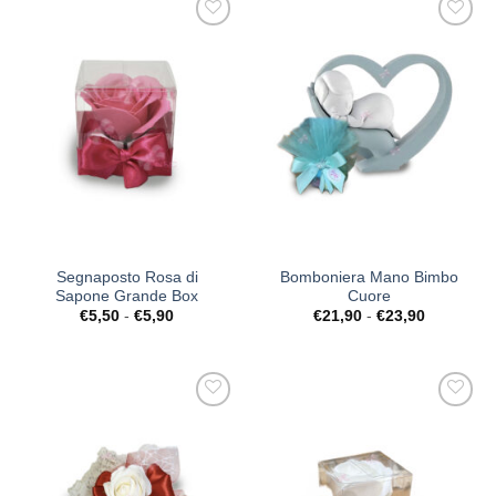
a
€172,90
[+] Lista
[+] Lista
Desideri
Desideri
Segnaposto Rosa di
Bomboniera Mano Bimbo
Sapone Grande Box
Cuore
Fascia
Fascia
€
5,50
-
€
5,90
€
21,90
-
€
23,90
di
di
prezzo:
prezzo:
da
da
€5,50
€21,90
a
a
€5,90
€23,90
[+] Lista
[+] Lista
Desideri
Desideri