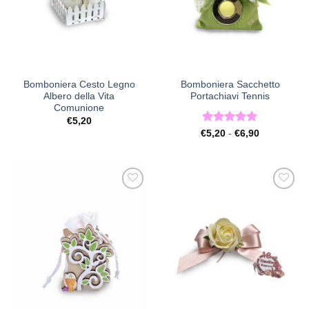
Bomboniera Cesto Legno
Bomboniera Sacchetto
Albero della Vita
Portachiavi Tennis
Comunione
€
5,20
Valutato
5
Fascia
€
5,20
-
€
6,90
di
su 5
prezzo:
da
€5,20
a
€6,90
[+] Lista
[+] Lista
Desideri
Desideri