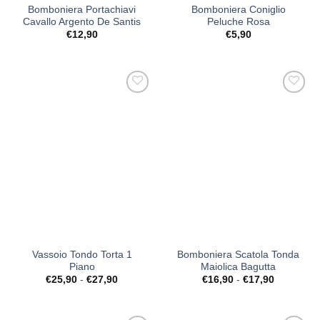
Bomboniera Portachiavi
Bomboniera Coniglio
Cavallo Argento De Santis
Peluche Rosa
€
12,90
€
5,90
[+] Lista
[+] Lista
Desideri
Desideri
Vassoio Tondo Torta 1
Bomboniera Scatola Tonda
Piano
Maiolica Bagutta
Fascia
Fascia
€
25,90
-
€
27,90
€
16,90
-
€
17,90
di
di
prezzo:
prezzo:
da
da
€25,90
€16,90