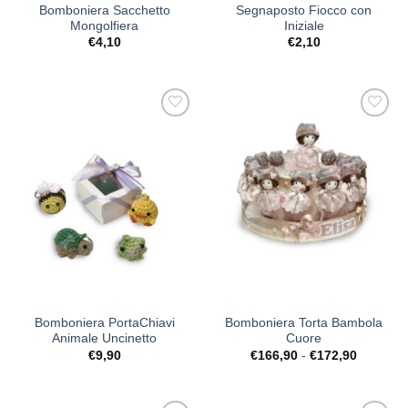
Bomboniera Sacchetto
Segnaposto Fiocco con
Mongolfiera
Iniziale
€
4,10
€
2,10
[+] Lista
[+] Lista
Desideri
Desideri
Bomboniera PortaChiavi
Bomboniera Torta Bambola
Animale Uncinetto
Cuore
Fascia
€
9,90
€
166,90
-
€
172,90
di
prezzo:
da
€166,90