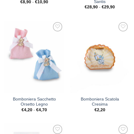
Santis
Fascia
€
8,90
-
€
10,90
di
Fascia
€
28,90
-
€
29,90
prezzo:
di
da
prezzo:
€8,90
da
a
€28,90
€10,90
a
€29,90
[+] Lista
[+] Lista
Desideri
Desideri
Bomboniera Sacchetto
Bomboniera Scatola
Orsetto Legno
Cresima
Fascia
€
4,20
-
€
4,70
€
2,20
di
prezzo:
da
€4,20
a
€4,70