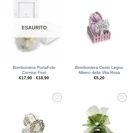
[+] Lista
[+] Lista
Desideri
Desideri
ESAURITO
Bomboniera PortaFoto
Bomboniera Cesto Legno
Cornice Fiori
Albero della Vita Rosa
Fascia
€
17,90
-
€
18,90
€
5,20
di
prezzo:
da
€17,90
a
€18,90
[+] Lista
[+] Lista
Desideri
Desideri