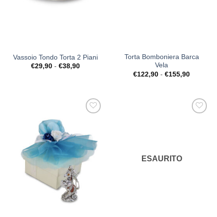
Torta Bomboniera Barca
Vassoio Tondo Torta 2 Piani
Vela
Fascia
€
29,90
-
€
38,90
di
Fascia
€
122,90
-
€
155,90
prezzo:
di
da
prezzo:
€29,90
da
a
€122,90
€38,90
a
€155,90
[+] Lista
[+] Lista
Desideri
Desideri
ESAURITO