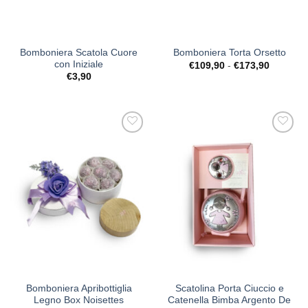
Bomboniera Scatola Cuore
Bomboniera Torta Orsetto
con Iniziale
Fascia
€
109,90
-
€
173,90
di
€
3,90
prezzo:
da
€109,90
a
€173,90
[+] Lista
[+] Lista
Desideri
Desideri
Bomboniera Apribottiglia
Scatolina Porta Ciuccio e
Legno Box Noisettes
Catenella Bimba Argento De