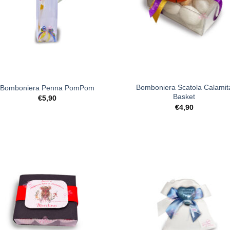
+
Bomboniera Scatola Calamit
Bomboniera Penna PomPom
Basket
€
5,90
€
4,90
[+] Lista
[+] L
Desideri
Desi