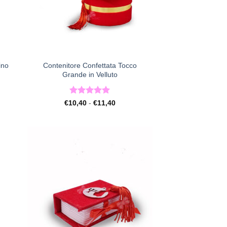
+
ino
Contenitore Confettata Tocco
Grande in Velluto
Valutato
5
Fascia
€
10,40
-
€
11,40
di
su 5
prezzo:
da
€10,40
a
€11,40
ista
[+] Lista
deri
Desideri