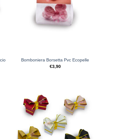
+
cio
Bomboniera Borsetta Pvc Ecopelle
€
3,90
:
0
ista
[+] Lista
deri
Desideri