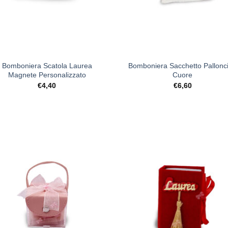
+
Bomboniera Scatola Laurea
Bomboniera Sacchetto Pallonc
Magnete Personalizzato
Cuore
€
4,40
€
6,60
[+] Lista
[+] L
Desideri
Desi