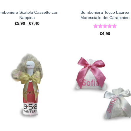
+
mboniera Scatola Cassetto con
Bomboniera Tocco Laurea
Nappina
Maresciallo dei Carabinieri
Fascia
€
5,90
-
€
7,40
di
prezzo:
Valutato
5
€
4,90
da
su 5
€5,90
a
€7,40
[+] Lista
[+] L
Desideri
Desi
+