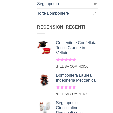
Segnaposto
(89)
Torte Bomboniere
(31)
RECENSIONI RECENTI
+
Contenitore Confettata
Tocco Grande in
Velluto
Valutato
5
di ELISA COMINCIOLI
su 5
Bomboniera Laurea
Ingegneria Meccanica
Valutato
5
di ELISA COMINCIOLI
su 5
Segnaposto
Cioccolatino
Personalizzato