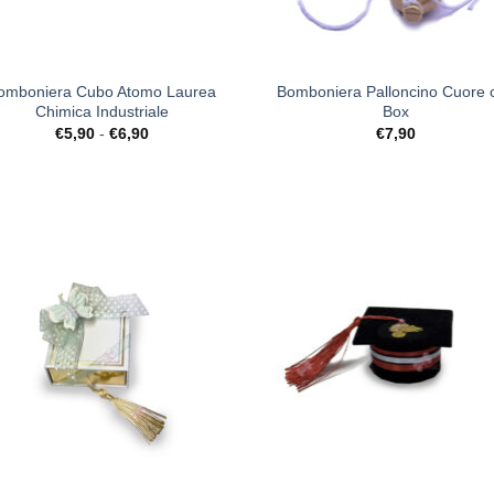
+
omboniera Cubo Atomo Laurea
Bomboniera Palloncino Cuore 
Chimica Industriale
Box
Fascia
€
5,90
-
€
6,90
€
7,90
di
prezzo:
da
€5,90
a
€6,90
[+] Lista
[+] L
Desideri
Desi