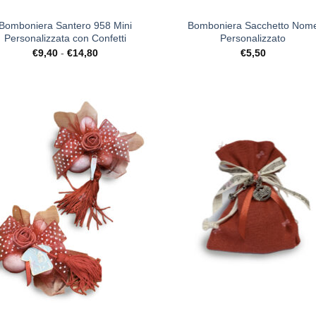
Bomboniera Santero 958 Mini
Bomboniera Sacchetto Nom
Personalizzata con Confetti
Personalizzato
Fascia
€
9,40
-
€
14,80
€
5,50
di
prezzo:
da
€9,40
a
€14,80
[+] Lista
[+] L
Desideri
Desi
+