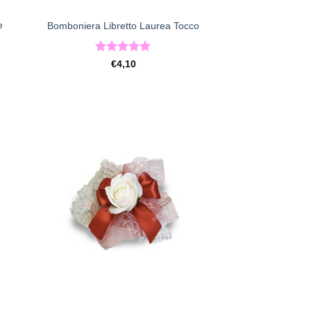
e
Bomboniera Libretto Laurea Tocco
Valutato
5
€
4,10
su 5
ista
[+] Lista
deri
Desideri
+