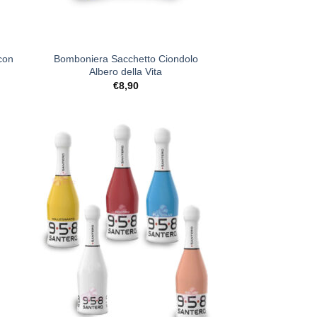
+
con
Bomboniera Sacchetto Ciondolo
Albero della Vita
€
8,90
ista
[+] Lista
deri
Desideri