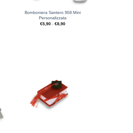
+
Bomboniera Santero 958 Mini
Personalizzata
Fascia
€
5,90
-
€
8,90
di
prezzo:
da
€5,90
a
€8,90
ista
[+] Lista
deri
Desideri
+