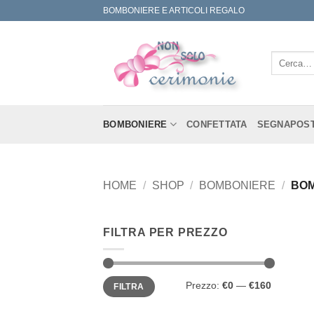
Salta
BOMBONIERE E ARTICOLI REGALO
ai
contenuti
Cerca:
BOMBONIERE
CONFETTATA
SEGNAPOS
HOME
/
SHOP
/
BOMBONIERE
/
BOM
FILTRA PER PREZZO
Prezzo
Prezzo
Prezzo:
€0
—
€160
FILTRA
Min
Max