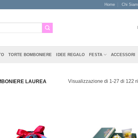
Home
Chi Sia
TO
TORTE BOMBONIERE
IDEE REGALO
FESTA
ACCESSORI
Visualizzazione di 1-27 di 122 ri
BONIERE LAUREA
[+] Lista
[+] L
Desideri
Desi