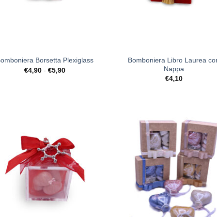
+
Bomboniera Libro Laurea co
omboniera Borsetta Plexiglass
Nappa
Fascia
€
4,90
-
€
5,90
di
€
4,10
prezzo:
da
€4,90
a
€5,90
[+] Lista
[+] L
Desideri
Desi