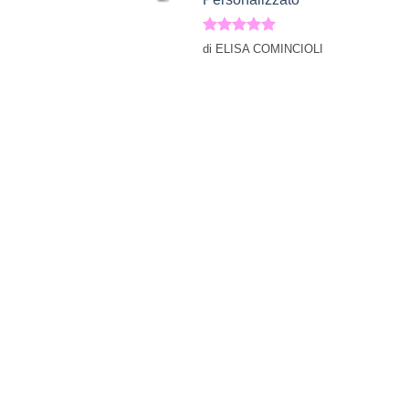
Valutato
5
di ELISA COMINCIOLI
su 5
+