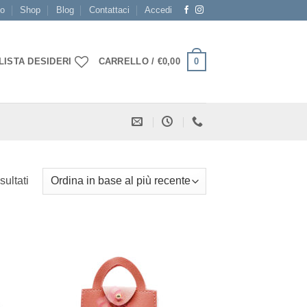
mo
Shop
Blog
Contattaci
Accedi
0
LISTA DESIDERI
CARRELLO /
€
0,00
Ordina
sultati
in
base
al
più
ista
[+] Lista
recente
deri
Desideri