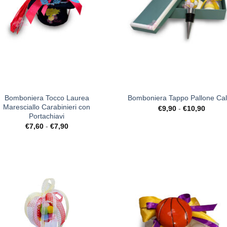
+
Bomboniera Tocco Laurea
Bomboniera Tappo Pallone Cal
Maresciallo Carabinieri con
Fascia
€
9,90
-
€
10,90
di
Portachiavi
prezzo
Fascia
€
7,60
-
€
7,90
da
di
€9,90
prezzo:
a
da
€10,9
€7,60
a
€7,90
[+] Lista
[+] L
Desideri
Desi