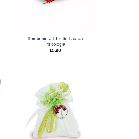
+
n
Bomboniera Libretto Laurea
Psicologia
€
5,90
ista
[+] Lista
deri
Desideri