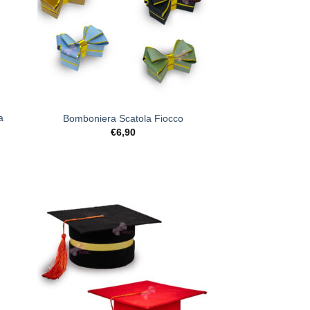
+
a
Bomboniera Scatola Fiocco
€
6,90
ista
[+] Lista
deri
Desideri