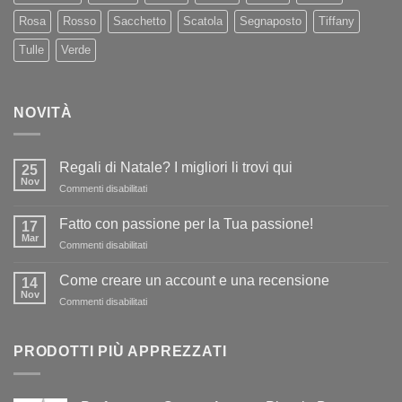
Rosa
Rosso
Sacchetto
Scatola
Segnaposto
Tiffany
Tulle
Verde
NOVITÀ
Regali di Natale? I migliori li trovi qui
25
Nov
su
Commenti disabilitati
Regali
di
Fatto con passione per la Tua passione!
17
Natale?
Mar
su
Commenti disabilitati
I
Fatto
migliori
con
Come creare un account e una recensione
li
14
passione
Nov
trovi
su
Commenti disabilitati
per
qui
Come
la
creare
Tua
un
PRODOTTI PIÙ APPREZZATI
passione!
account
e
una