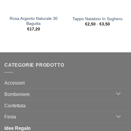
Rosa Argento Naturale 30
Tappo Natalizio In Sughero
Bagutta
Fascia
€
2,50
-
€
3,50
di
€
17,20
prezzo:
da
€2,50
a
€3,50
CATEGORIE PRODOTTO
Accessori
Bomboniere
Confettata
Festa
Idee Regalo