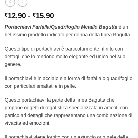
Fascia
12,90
-
15,90
€
€
di
Portachiavi Farfalla/Quadrifoglio Metallo Bagutta
è un
prezzo:
bellissimo prodotto indicato per donna della linea Bagutta.
da
€12,90
Questo tipo di portachiavi è particolarmente rifinito con
a
dettagli che lo rendono molto elegante ed unico nel suo
€15,90
genere.
Il portachiavi è in acciaio è a forma di farfalla o quadrifoglio
con particolari smaltati e in pelle.
Questo portachiavi fa parte della linea Bagutta che
propone oggetti di regalistica specializzata in articoli con
particolari dettagli che rappresentano una combinazione di
vivacità ed emozioni.
Il portachiavi viene fornito con un astuccio originale della