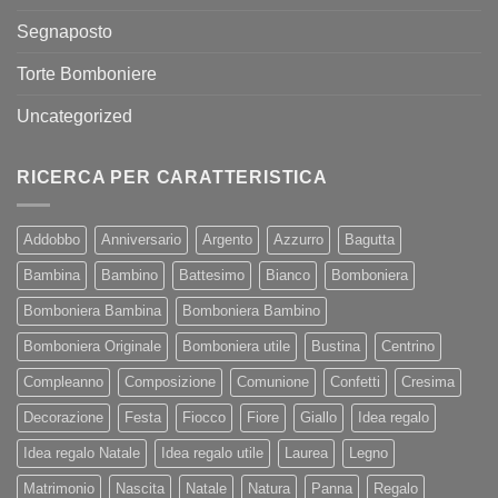
Segnaposto
Torte Bomboniere
Uncategorized
RICERCA PER CARATTERISTICA
Addobbo
Anniversario
Argento
Azzurro
Bagutta
Bambina
Bambino
Battesimo
Bianco
Bomboniera
Bomboniera Bambina
Bomboniera Bambino
Bomboniera Originale
Bomboniera utile
Bustina
Centrino
Compleanno
Composizione
Comunione
Confetti
Cresima
Decorazione
Festa
Fiocco
Fiore
Giallo
Idea regalo
Idea regalo Natale
Idea regalo utile
Laurea
Legno
Matrimonio
Nascita
Natale
Natura
Panna
Regalo