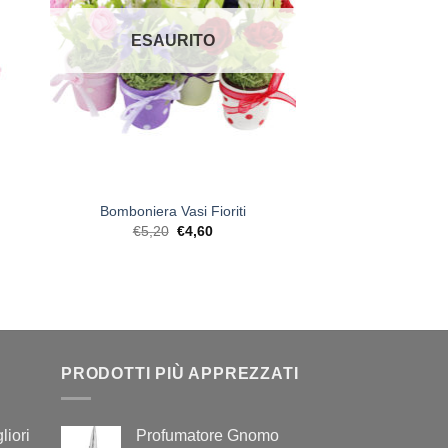
ESAURITO
+
Bomboniera Vasi Fioriti
Il
Il
€
5,20
€
4,60
prezzo
prezzo
originale
attuale
era:
è:
€5,20.
€4,60.
PRODOTTI PIÙ APPREZZATI
liori
Profumatore Gnomo