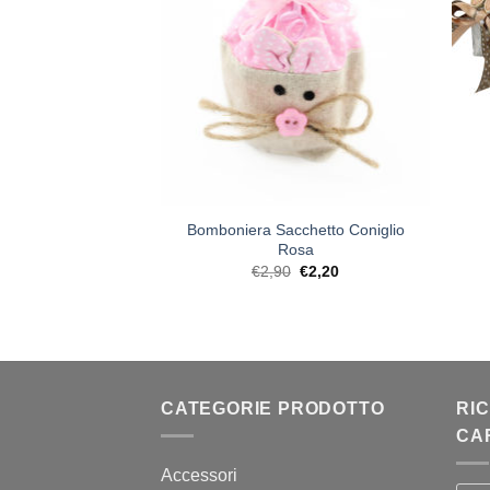
+
+
Bomboniera Sacchetto Coniglio
ra Borsetta
Rosa
Il
Il
€
2,90
€
2,20
prezzo
prezzo
tato
5
4,20
originale
attuale
era:
è:
€2,90.
€2,20.
CATEGORIE PRODOTTO
RI
CA
Accessori