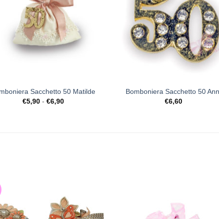
+
mboniera Sacchetto 50 Matilde
Bomboniera Sacchetto 50 Ann
Fascia
€
5,90
-
€
6,90
€
6,60
di
prezzo:
da
€5,90
a
€6,90
[+] Lista
[+] Li
Desideri
Desid