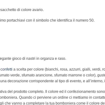
sacchetto di colore avario.
mo portachiavi con il simbolo che identifica il numero 50.
legante gioco di nastri in organza e raso.
5
confetti
a scelta per colore (bianchi, rosa, azzurri, gialli, verdi, 
sfumato verde, sfumato arancione, sfumato marrone o color), gus
, una decorazione corrispondente al tipo di evento, e all’interno, 
iva del prodotto completo. Il colore ed il confezionamento sono
ua bomboniera. Quando ci perviene un ordine ci mettiamo in conta
tagli che vanno a completare la tua bomboniera come il colore dei nas