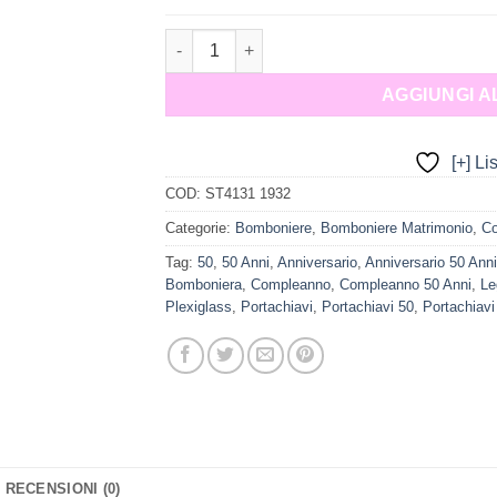
Bomboniera Sacchetto 50 quantità
AGGIUNGI 
[+] Li
COD:
ST4131 1932
Categorie:
Bomboniere
,
Bomboniere Matrimonio
,
C
Tag:
50
,
50 Anni
,
Anniversario
,
Anniversario 50 Anni
Bomboniera
,
Compleanno
,
Compleanno 50 Anni
,
Le
Plexiglass
,
Portachiavi
,
Portachiavi 50
,
Portachiavi
RECENSIONI (0)