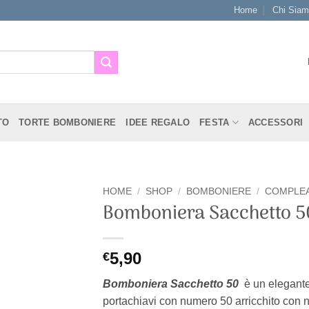
Home
Chi Sia
TO
TORTE BOMBONIERE
IDEE REGALO
FESTA
ACCESSORI
HOME
/
SHOP
/
BOMBONIERE
/
COMPLE
Bomboniera Sacchetto 5
[+] Lista
Desideri
5,90
€
Bomboniera Sacchetto 50
è un elegante 
portachiavi con numero 50 arricchito con n