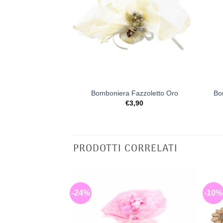
+
+
er Nozze Oro
Bomboniera Fazzoletto Oro
Bo
7,90
€
3,90
PRODOTTI CORRELATI
-24%
-10%
[+] Lista
[+] Lista
Desideri
Desideri