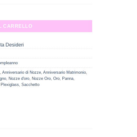
AL CARRELLO
sta Desideri
ompleanno
,
Anniversario di Nozze
,
Anniversario Matrimonio
,
gno
,
Nozze d'oro
,
Nozze Oro
,
Oro
,
Panna
,
 Plexiglass
,
Sacchetto