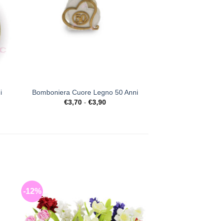
+
i
Bomboniera Cuore Legno 50 Anni
Fascia
€
3,70
-
€
3,90
di
prezzo:
da
€3,70
a
€3,90
-12%
sta
[+] Lista
eri
Desideri