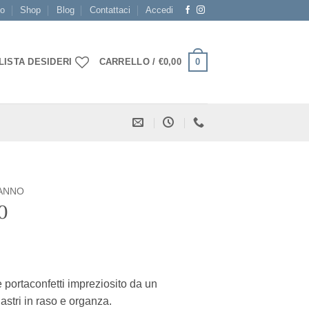
mo
Shop
Blog
Contattaci
Accedi
0
LISTA DESIDERI
CARRELLO /
€
0,00
ANNO
0
portaconfetti impreziosito da un
astri in raso e organza.